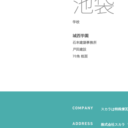
学校
城西学園
石本建築事務所
戸田建設
70角 粗面
スカラは特殊煉
株式会社スカラ 〒1