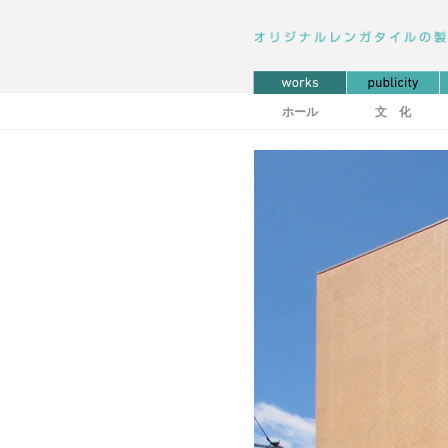
ホール
文 化