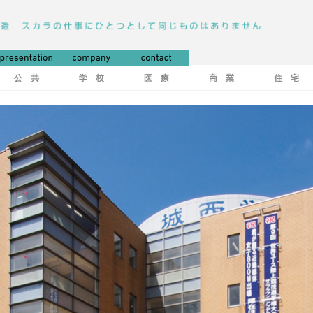
公 共
学 校
医 療
商 業
住 宅